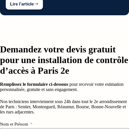
Lire l’article
Glossaire
sur
le
réseau
informatique
professionnel
:
toutes
les
Demandez votre devis gratuit
définitions
essentielles
pour une installation de contrôle
d’accès à Paris 2e
Remplissez le formulaire ci-dessous
pour recevoir votre estimation
personnalisée, gratuite et sans engagement.
Nos techniciens interviennent sous 24h dans tout le 2e arrondissement
de Paris : Sentier, Montorgueil, Réaumur, Bourse, Bonne-Nouvelle et
les rues adjacentes.
Nom et Prénom