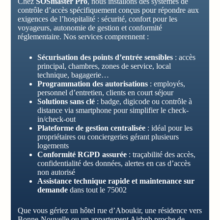
Chez
SOSmaster Pro
, nous installons des systèmes de
contrôle d’accès spécifiquement conçus pour répondre aux
exigences de l’hospitalité : sécurité, confort pour les
voyageurs, autonomie de gestion et conformité
réglementaire. Nos services comprennent :
Sécurisation des points d’entrée sensibles
: accès
principal, chambres, zones de service, local
technique, bagagerie…
Programmation des autorisations
: employés,
personnel d’entretien, clients en court séjour
Solutions sans clé
: badge, digicode ou contrôle à
distance via smartphone pour simplifier le check-
in/check-out
Plateforme de gestion centralisée
: idéal pour les
propriétaires ou conciergeries gérant plusieurs
logements
Conformité RGPD assurée
: traçabilité des accès,
confidentialité des données, alertes en cas d’accès
non autorisé
Assistance technique rapide et maintenance sur
demande
dans tout le 75002
Que vous gériez un hôtel rue d’Aboukir, une résidence vers
Bonne-Nouvelle ou un appartement Airbnb proche de