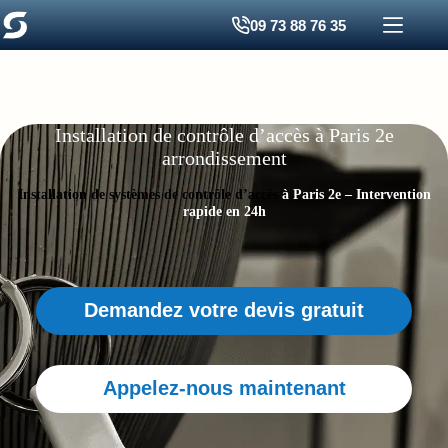
Passer
09 73 88 76 35
au
contenu
Installation de contrôle d’accès à Paris 2e
arrondissement
Installation de systèmes de contrôle d’accès
à Paris 2e – Intervention
rapide en 24h
Demandez votre devis gratuit
Appelez-nous maintenant