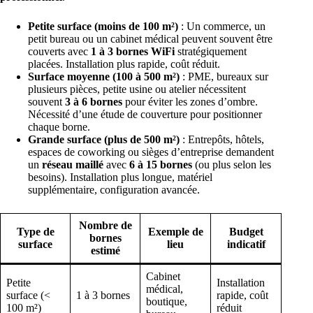
Petite surface (moins de 100 m²)
: Un commerce, un
petit bureau ou un cabinet médical peuvent souvent être
couverts avec
1 à 3 bornes WiFi
stratégiquement
placées. Installation plus rapide, coût réduit.
Surface moyenne (100 à 500 m²)
: PME, bureaux sur
plusieurs pièces, petite usine ou atelier nécessitent
souvent
3 à 6 bornes
pour éviter les zones d’ombre.
Nécessité d’une étude de couverture pour positionner
chaque borne.
Grande surface (plus de 500 m²)
: Entrepôts, hôtels,
espaces de coworking ou sièges d’entreprise demandent
un
réseau maillé
avec
6 à 15 bornes
(ou plus selon les
besoins). Installation plus longue, matériel
supplémentaire, configuration avancée.
Nombre de
Type de
Exemple de
Budget
bornes
surface
lieu
indicatif
estimé
Cabinet
Petite
Installation
médical,
surface (<
1 à 3 bornes
rapide, coût
boutique,
100 m²)
réduit