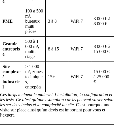
e
100 à 500
m²,
3 000 € à
PME
bureaux
3 à 8
WiFi 7
8 000 €
multi-
pièces
500 à 1
Grande
000 m²,
8 000 € à
entrepris
8 à 15
WiFi 7
multi-
15 000 €
e
étages
Site
> 1 000
complexe
m², zones
15 000 €
/
technique
15+
WiFi 7
à 25 000
industrie
s,
€+
l
entrepôts
Ces tarifs incluent le matériel, l’installation, la configuration et
les tests. Ce n’est qu’une estimation car ils peuvent varier selon
les services inclus et la complexité du site.
C’est pourquoi une
visite sur place ainsi qu’un devis est important pour vous et
l’expert.