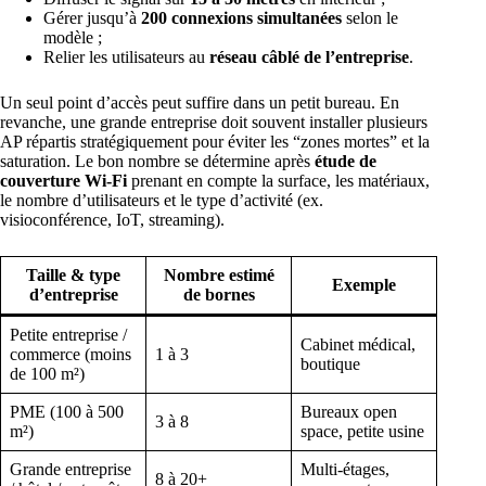
Gérer jusqu’à
200 connexions simultanées
selon le
modèle ;
Relier les utilisateurs au
réseau câblé de l’entreprise
.
Un seul point d’accès peut suffire dans un petit bureau. En
revanche, une grande entreprise doit souvent installer plusieurs
AP répartis stratégiquement pour éviter les “zones mortes” et la
saturation. Le bon nombre se détermine après
étude de
couverture Wi-Fi
prenant en compte la surface, les matériaux,
le nombre d’utilisateurs et le type d’activité (ex.
visioconférence, IoT, streaming).
Taille & type
Nombre estimé
Exemple
d’entreprise
de bornes
Petite entreprise /
Cabinet médical,
commerce (moins
1 à 3
boutique
de 100 m²)
PME (100 à 500
Bureaux open
3 à 8
m²)
space, petite usine
Grande entreprise
Multi-étages,
8 à 20+