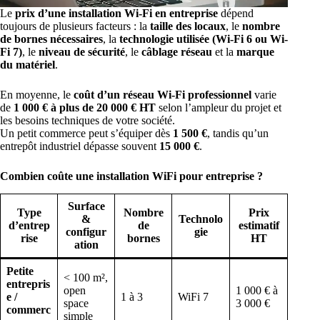
Le
prix d’une installation Wi-Fi en entreprise
dépend
toujours de plusieurs facteurs : la
taille des locaux
, le
nombre
de bornes nécessaires
, la
technologie utilisée (Wi-Fi 6 ou Wi-
Fi 7)
, le
niveau de sécurité
, le
câblage réseau
et la
marque
du matériel
.
En moyenne, le
coût d’un réseau Wi-Fi professionnel
varie
de
1 000 € à plus de 20 000 € HT
selon l’ampleur du projet et
les besoins techniques de votre société.
Un petit commerce peut s’équiper dès
1 500 €
, tandis qu’un
entrepôt industriel dépasse souvent
15 000 €
.
Combien coûte une installation WiFi pour entreprise ?
Surface
Type
Nombre
Prix
&
Technolo
d’entrep
de
estimatif
configur
gie
rise
bornes
HT
ation
Petite
< 100 m²,
entrepris
open
1 000 € à
e /
1 à 3
WiFi 7
space
3 000 €
commerc
simple