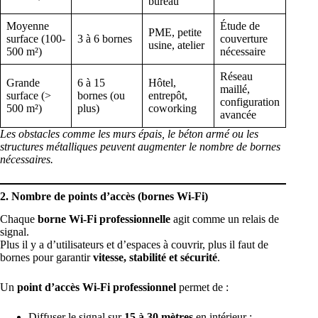
bureau
Moyenne
Étude de
PME, petite
surface (100-
3 à 6 bornes
couverture
usine, atelier
500 m²)
nécessaire
Réseau
Grande
6 à 15
Hôtel,
maillé,
surface (>
bornes (ou
entrepôt,
configuration
500 m²)
plus)
coworking
avancée
Les obstacles comme les murs épais, le béton armé ou les
structures métalliques peuvent augmenter le nombre de bornes
nécessaires.
2. Nombre de points d’accès (bornes Wi-Fi)
Chaque
borne Wi-Fi professionnelle
agit comme un relais de
signal.
Plus il y a d’utilisateurs et d’espaces à couvrir, plus il faut de
bornes pour garantir
vitesse, stabilité et sécurité
.
Un
point d’accès Wi-Fi professionnel
permet de :
Diffuser le signal sur
15 à 30 mètres
en intérieur ;