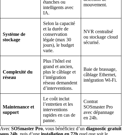
étanches ou
mouvement.
intelligents avec
IA.
Selon la capacité
et la durée de
NVR centralisé
Système de
conservation
ou stockage cloud
stockage
légale (max 30
sécurisé.
jours), le budget
varie.
Plus l’hôtel est
grand et ancien,
Baie de brassage,
Complexité du
plus le câblage et
câblage Ethernet,
réseau
l’intégration
intégration Wi-Fi.
réseau demandent
d’interventions.
Le coût inclut
Contrat
l’entretien et les
Maintenance et
SOSmaster Pro
interventions
support
avec dépannage
rapides en cas de
en 24h.
panne.
Avec
SOSmaster Pro
, vous bénéficiez d’un
diagnostic gratuit
sous 24h
, puis d’une
installation en 72h
quel que soit le