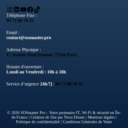
Instagram
LinkedIn
YouTube
Facebook
TikTok
Téléphone Fixe :
09 73 88 76 35
Email :
contact@sosmaster.pro
Adresse Physique :
17 Avenue Paul Doumer 75116 Paris
Horaire d'ouverture :
Lundi au Vendredi : 10h à 18h
Service d’urgence
24h/7j
:
09 73 88 76 35
© 2026 SOSmaster Pro - Votre partenaire IT, Wi-Fi & sécurité en Île-
de-France |
Création de Site par Nova Dream
|
Mentions légales
|
Politique de confidentialité
|
Conditions Générales de Vente