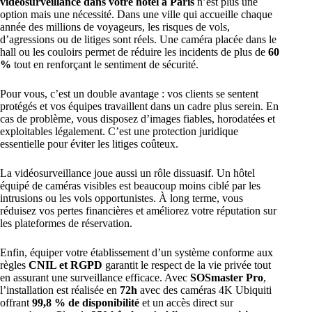
vidéosurveillance dans votre hôtel à Paris
n’est plus une
option mais une nécessité. Dans une ville qui accueille chaque
année des millions de voyageurs, les risques de vols,
d’agressions ou de litiges sont réels. Une caméra placée dans le
hall ou les couloirs permet de réduire les incidents de plus de
60
%
tout en renforçant le sentiment de sécurité.
Pour vous, c’est un double avantage : vos clients se sentent
protégés et vos équipes travaillent dans un cadre plus serein. En
cas de problème, vous disposez d’images fiables, horodatées et
exploitables légalement. C’est une protection juridique
essentielle pour éviter les litiges coûteux.
La vidéosurveillance joue aussi un rôle dissuasif. Un hôtel
équipé de caméras visibles est beaucoup moins ciblé par les
intrusions ou les vols opportunistes. À long terme, vous
réduisez vos pertes financières et améliorez votre réputation sur
les plateformes de réservation.
Enfin, équiper votre établissement d’un système conforme aux
règles
CNIL
et
RGPD
garantit le respect de la vie privée tout
en assurant une surveillance efficace. Avec
SOSmaster Pro
,
l’installation est réalisée en
72h
avec des caméras 4K Ubiquiti
offrant
99,8 % de disponibilité
et un accès direct sur