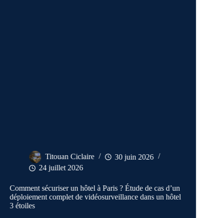
Titouan Ciclaire
30 juin 2026
24 juillet 2026
mment sécuriser un hôtel à Paris ? Étude de cas d’un
Installati
ploiement complet de vidéosurveillance dans un hôtel
à Paris 16
toiles