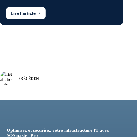
Lire l’a
Lire l’article
Comment
sécuriser
un
hôtel
à
Paris
?
Étude
de
cas
d’un
déploiement
PRÉCÉDENT
complet
de
vidéosurveillance
dans
un
hôtel
3
étoiles
Optimisez et sécurisez votre infrastructure IT avec
SOSmaster Pro