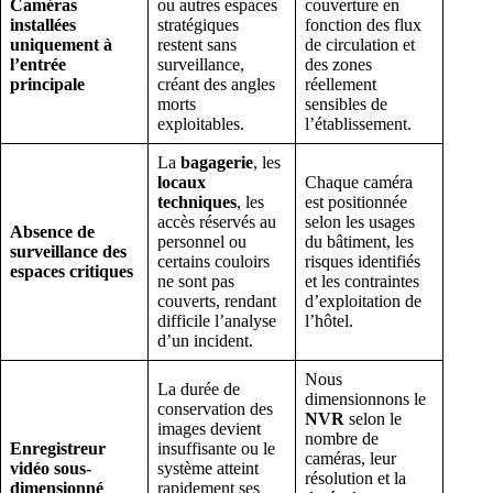
Caméras
ou autres espaces
couverture en
installées
stratégiques
fonction des flux
uniquement à
restent sans
de circulation et
l’entrée
surveillance,
des zones
principale
créant des angles
réellement
morts
sensibles de
exploitables.
l’établissement.
La
bagagerie
, les
locaux
Chaque caméra
techniques
, les
est positionnée
accès réservés au
selon les usages
Absence de
personnel ou
du bâtiment, les
surveillance des
certains couloirs
risques identifiés
espaces critiques
ne sont pas
et les contraintes
couverts, rendant
d’exploitation de
difficile l’analyse
l’hôtel.
d’un incident.
Nous
La durée de
dimensionnons le
conservation des
NVR
selon le
images devient
nombre de
Enregistreur
insuffisante ou le
caméras, leur
vidéo sous-
système atteint
résolution et la
dimensionné
rapidement ses