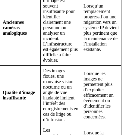
d’image est
souvent
Lorsqu’un
insuffisante pour
remplacement
identifier
progressif ou une
Anciennes
clairement une
migration vers un
caméras
personne ou
système IP devient
analogiques
analyser un
plus pertinent que
incident.
la maintenance de
L’infrastructure
l’installation
est également plus
existante.
difficile à faire
évoluer.
Des images
Lorsque les
floues, une
images ne
mauvaise vision
permettent plus
nocturne ou un
d’exploiter
Qualité d’image
angle de vue
efficacement un
insuffisante
inadapté limitent
événement ou
l’intérêt des
d’identifier les
enregistrements en
personnes
cas de litige ou
concernées.
d’intrusion.
Les
Lorsque la