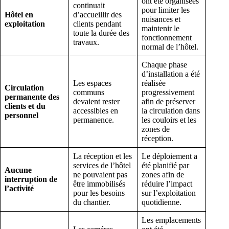
ont été organisées
continuait
pour limiter les
Hôtel en
d’accueillir des
nuisances et
exploitation
clients pendant
maintenir le
toute la durée des
fonctionnement
travaux.
normal de l’hôtel.
Chaque phase
d’installation a été
Les espaces
réalisée
Circulation
communs
progressivement
permanente des
devaient rester
afin de préserver
clients et du
accessibles en
la circulation dans
personnel
permanence.
les couloirs et les
zones de
réception.
La réception et les
Le déploiement a
services de l’hôtel
été planifié par
Aucune
ne pouvaient pas
zones afin de
interruption de
être immobilisés
réduire l’impact
l’activité
pour les besoins
sur l’exploitation
du chantier.
quotidienne.
Les emplacements