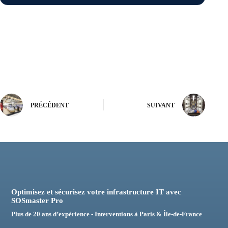
un
hôtel
à
Paris
?
Étude
de
cas
d’un
déploiement
complet
de
PRÉCÉDENT
SUIVANT
vidéosurveillance
dans
un
hôtel
3
étoiles
Optimisez et sécurisez votre infrastructure IT avec
SOSmaster Pro
Plus de 20 ans d’expérience - Interventions à Paris & Île-de-France