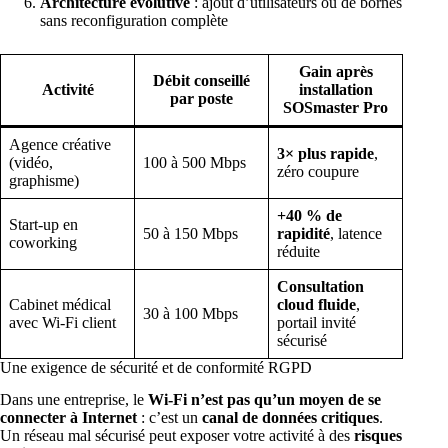
Architecture évolutive
: ajout d’utilisateurs ou de bornes
sans reconfiguration complète
Gain après
Débit conseillé
Activité
installation
par poste
SOSmaster Pro
Agence créative
3× plus rapide
,
(vidéo,
100 à 500 Mbps
zéro coupure
graphisme)
+40 % de
Start-up en
50 à 150 Mbps
rapidité
, latence
coworking
réduite
Consultation
Cabinet médical
cloud fluide
,
30 à 100 Mbps
avec Wi-Fi client
portail invité
sécurisé
Une exigence de sécurité et de conformité RGPD
Dans une entreprise, le
Wi-Fi n’est pas qu’un moyen de se
connecter à Internet
: c’est un
canal de données critiques
.
Un réseau mal sécurisé peut exposer votre activité à des
risques