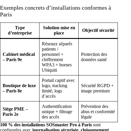
Exemples concrets d’installations conformes à
Paris
Type
Solution mise en
Objectif sécurité
d’entreprise
place
Réseaux séparés
patients /
Cabinet médical
personnel +
Protection des
– Paris 9e
chiffrement
données santé
WPA3 + bornes
Ubiquiti
Portail captif avec
Boutique de luxe
logo, tracking
Sécurité RGPD +
– Paris 8e
limité, logs
image premium
d’accès
Authentification
Prévention des
Siège PME –
unique + filtrage
abus et conformité
Paris 2e
des accès
légale
100 % des installations SOSmaster Pro à Paris
sont
configurées avec
journalisation sécurisée, cloisonnement