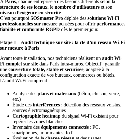
À
Paris
, chaque entreprise a des besoins différents selon la
structure de ses locaux
, le
nombre d’utilisateurs
et son
niveau d’exigence en sécurité
.
C’est pourquoi
SOSmaster Pro
déploie des
solutions Wi-Fi
professionnelles sur mesure
pensées pour offrir
performance,
fiabilité et conformité RGPD
dès le premier jour.
Étape 1 – Audit technique sur site : la clé d’un réseau Wi-Fi
sur mesure à Paris
Avant toute installation, nos techniciens réalisent un
audit Wi-
Fi complet sur site
dans Paris intra-muros. Objectif : garantir
une
couverture totale, stable et sécurisée
, adaptée à la
configuration exacte de vos bureaux, commerces ou hôtels.
L’audit Wi-Fi comprend :
Analyse des
plans et matériaux
(béton, cloison, verre,
etc.)
Étude des
interférences
: détection des réseaux voisins,
sources électromagnétiques
Cartographie heatmap
du signal Wi-Fi existant pour
repérer les zones blanches
Inventaire des
équipements connectés
: PC,
smartphones, imprimantes, IoT
Évaluation de la
charge réseau
et des usages