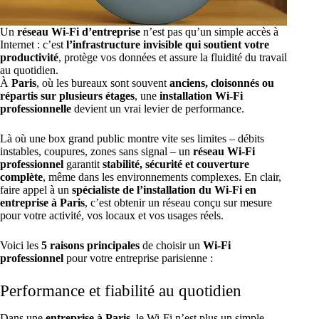
Un
réseau Wi-Fi d’entreprise
n’est pas qu’un simple accès à
Internet : c’est
l’infrastructure invisible qui soutient votre
productivité
, protège vos données et assure la fluidité du travail
au quotidien.
À
Paris
, où les bureaux sont souvent
anciens, cloisonnés ou
répartis sur plusieurs étages
, une
installation Wi-Fi
professionnelle
devient un vrai levier de performance.
Là où une box grand public montre vite ses limites – débits
instables, coupures, zones sans signal – un
réseau Wi-Fi
professionnel
garantit
stabilité, sécurité et couverture
complète
, même dans les environnements complexes. En clair,
faire appel à un
spécialiste de l’installation du Wi-Fi en
entreprise à Paris
, c’est obtenir un réseau conçu sur mesure
pour votre activité, vos locaux et vos usages réels.
Voici les
5 raisons principales
de choisir un
Wi-Fi
professionnel
pour votre entreprise parisienne :
Performance et fiabilité au quotidien
Dans une
entreprise à Paris
, le Wi-Fi n’est plus un simple