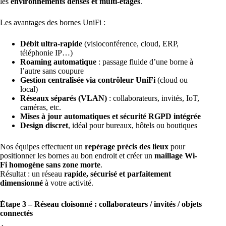
les
environnements denses et multi-étages
.
Les avantages des bornes UniFi :
Débit ultra-rapide
(visioconférence, cloud, ERP,
téléphonie IP…)
Roaming automatique
: passage fluide d’une borne à
l’autre sans coupure
Gestion centralisée via contrôleur UniFi
(cloud ou
local)
Réseaux séparés (VLAN)
: collaborateurs, invités, IoT,
caméras, etc.
Mises à jour automatiques et sécurité RGPD intégrée
Design discret
, idéal pour bureaux, hôtels ou boutiques
Nos équipes effectuent un
repérage précis des lieux
pour
positionner les bornes au bon endroit et créer un
maillage Wi-
Fi homogène sans zone morte
.
Résultat : un
réseau
rapide, sécurisé et parfaitement
dimensionné
à votre activité
.
Étape 3 – Réseau cloisonné : collaborateurs / invités / objets
connectés