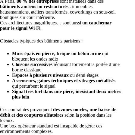
À Paris,
80 % des entreprises
sont installées dans des
bâtiments anciens ou restructurés
: immeubles
haussmanniens, ateliers transformés, coworkings en sous-sol,
boutiques sur cour intérieure.
Ces architectures magnifiques… sont aussi
un cauchemar
pour le signal Wi-Fi
.
Obstacles typiques des bâtiments parisiens :
Murs épais en pierre, brique ou béton armé
qui
bloquent les ondes radio
Cloisons successives
réduisant fortement la portée d’une
borne classique
Espaces à plusieurs niveaux
ou demi-étages
Ascenseurs, gaines techniques et vitrages métallisés
qui perturbent le signal
Signal très fort dans une pièce, inexistant deux mètres
plus loin
Ces contraintes provoquent
des zones mortes, une baisse de
débit et des coupures aléatoires
selon la position dans les
locaux.
Une box opérateur standard est incapable de gérer ces
environnements complexes.