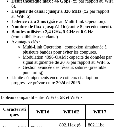
Débit théorique max : 46 Gbps
(x5 par rapport au WiFi
6).
Largeur de canal : jusqu’à 320 MHz
(x2 par rapport
au WiFi 6).
Latence : 2 à 3 ms
(grâce au Multi-Link Operation).
Nombre de flux : jusqu’à 16
(contre 8 précédemment).
Bandes utilisées : 2,4 GHz, 5 GHz et 6 GHz
(compatibilité ascendante).
Avantages clés :
Multi-Link Operation : connexion simultanée à
plusieurs bandes pour éviter les coupures.
Modulation 4096-QAM : capacité de données par
signal augmentée de 20 % par rapport au WiFi 6.
Gestion avancée des réseaux saturés (preamble
puncturing).
Limite : équipements encore coûteux et adoption
progressive prévue entre
2024 et 2025
.
Tableau comparatif entre WiFi 6, 6E et WiFi 7
Caractéristi
WiFi 6
WiFi 6E
WiFi 7
ques
802.11ax (6
802.11be