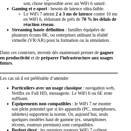
soir, chose impossible avec un WiFi 6 saturé.
Gaming et e-sport
: besoin de latence ultra-faible.
Le WiFi 7 atteint
2 à 3 ms de latence
contre 10 ms
en WiFi 6, réduisant de près de
70 % les délais de
réaction réseau
.
Streaming haute définition
: familles équipées de
plusieurs écrans 8K, ou entreprises utilisant la réalité
virtuelle (VR/AR) pour la formation ou la simulation.
Dans ces contextes, investir dès maintenant permet de
gagner
en productivité
et de
préparer l’infrastructure aux usages
futurs
.
Les cas où il est préférable d’attendre
Particuliers avec un usage classique
: navigation web,
Netflix en Full HD, messagerie. Le WiFi 6 ou 6E reste
suffisant.
Équipements non compatibles
: le WiFi 7 ne montre
son plein potentiel que si les appareils (PC, smartphones,
tablettes) supportent la norme. Or, aujourd’hui, seuls
quelques modèles haut de gamme (ex. smartphones
récents, routeurs premium) sont compatibles.
Budget élevé
: les premiers routeurs WiFi 7 coûtent