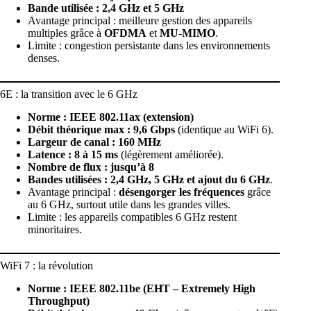
Bande utilisée : 2,4 GHz et 5 GHz
Avantage principal : meilleure gestion des appareils
multiples grâce à
OFDMA
et
MU-MIMO
.
Limite : congestion persistante dans les environnements
denses.
6E : la transition avec le 6 GHz
Norme : IEEE 802.11ax (extension)
Débit théorique max : 9,6 Gbps
(identique au WiFi 6).
Largeur de canal : 160 MHz
Latence : 8 à 15 ms
(légèrement améliorée).
Nombre de flux : jusqu’à 8
Bandes utilisées : 2,4 GHz, 5 GHz et ajout du 6 GHz
.
Avantage principal :
désengorger les fréquences
grâce
au 6 GHz, surtout utile dans les grandes villes.
Limite : les appareils compatibles 6 GHz restent
minoritaires.
WiFi 7 : la révolution
Norme : IEEE 802.11be (EHT – Extremely High
Throughput)