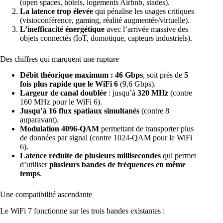
(open spaces, hôtels, logements Airbnb, stades).
La latence trop élevée
qui pénalise les usages critiques
(visioconférence, gaming, réalité augmentée/virtuelle).
L’inefficacité énergétique
avec l’arrivée massive des
objets connectés (IoT, domotique, capteurs industriels).
Des chiffres qui marquent une rupture
Débit théorique maximum : 46 Gbps
, soit près de
5
fois plus rapide que le WiFi 6
(9,6 Gbps).
Largeur de canal doublée
: jusqu’à
320 MHz
(contre
160 MHz pour le WiFi 6).
Jusqu’à 16 flux spatiaux simultanés
(contre 8
auparavant).
Modulation 4096-QAM
permettant de transporter plus
de données par signal (contre 1024-QAM pour le WiFi
6).
Latence réduite de plusieurs millisecondes
qui permet
d’utiliser
plusieurs bandes de fréquences en même
temps
.
Une compatibilité ascendante
Le WiFi 7 fonctionne sur les trois bandes existantes :