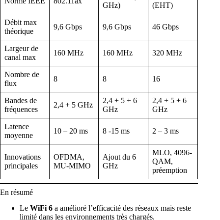
Norme IEEE
802.11ax
GHz)
(EHT)
Débit max
9,6 Gbps
9,6 Gbps
46 Gbps
théorique
Largeur de
160 MHz
160 MHz
320 MHz
canal max
Nombre de
8
8
16
flux
Bandes de
2,4 + 5 + 6
2,4 + 5 + 6
2,4 + 5 GHz
fréquences
GHz
GHz
Latence
10 – 20 ms
8 -15 ms
2 – 3 ms
moyenne
MLO, 4096-
Innovations
OFDMA,
Ajout du 6
QAM,
principales
MU-MIMO
GHz
préemption
En résumé
Le
WiFi 6
a amélioré l’efficacité des réseaux mais reste
limité dans les environnements très chargés.