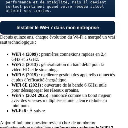
performance et de stabilité, mais il devient 
surtout pertinent quand votre réseau actuel 
atteint ses limites.
Installer le WiFi 7 dans mon entreprise
Depuis quinze ans, chaque évolution du Wi-Fi a marqué un vrai
saut technologique :
WiFi 4 (2009)
: premières connexions rapides en 2,4
GHz et 5 GHz.
WiFi 5 (2013)
: généralisation du haut débit pour la
vidéo HD et le streaming.
WiFi 6 (2019)
: meilleure gestion des appareils connectés
et plus d’efficacité énergétique.
WiFi 6E (2021)
: ouverture de la bande 6 GHz, utile
pour désengorger les réseaux urbains.
WiFi 7 (2024-2025)
: annoncé comme un bond majeur
avec des vitesses multipliées et une latence réduite au
minimum.
Wi-Fi 8
: À suivre
Aujourd’hui, une question revient chez de nombreux
professionnels et particuliers :
qu’apporte vraiment le WiFi 7