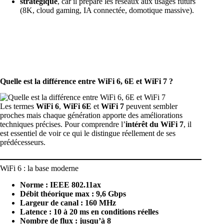
stratégique
, car il prépare les réseaux aux usages futurs
(8K, cloud gaming, IA connectée, domotique massive).
Quelle est la différence entre WiFi 6, 6E et WiFi 7 ?
Les termes
WiFi 6
,
WiFi 6E
et
WiFi 7
peuvent sembler
proches mais chaque génération apporte des améliorations
techniques précises. Pour comprendre l’
intérêt du WiFi 7
, il
est essentiel de voir ce qui le distingue réellement de ses
prédécesseurs.
WiFi 6 : la base moderne
Norme : IEEE 802.11ax
Débit théorique max : 9,6 Gbps
Largeur de canal : 160 MHz
Latence : 10 à 20 ms en conditions réelles
Nombre de flux : jusqu’à 8