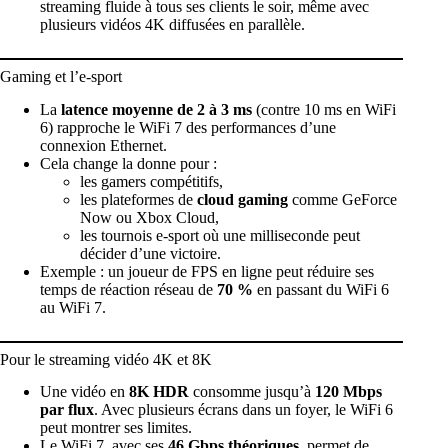
streaming fluide à tous ses clients le soir, même avec
plusieurs vidéos 4K diffusées en parallèle.
Gaming et l’e-sport
La
latence moyenne de 2 à 3 ms
(contre 10 ms en WiFi
6) rapproche le WiFi 7 des performances d’une
connexion Ethernet.
Cela change la donne pour :
les gamers compétitifs,
les plateformes de
cloud gaming
comme GeForce
Now ou Xbox Cloud,
les tournois e-sport où une milliseconde peut
décider d’une victoire.
Exemple : un joueur de FPS en ligne peut réduire ses
temps de réaction réseau de
70 %
en passant du WiFi 6
au WiFi 7.
Pour le streaming vidéo 4K et 8K
Une vidéo en
8K HDR
consomme jusqu’à
120 Mbps
par flux
. Avec plusieurs écrans dans un foyer, le WiFi 6
peut montrer ses limites.
Le WiFi 7, avec ses
46 Gbps théoriques
, permet de