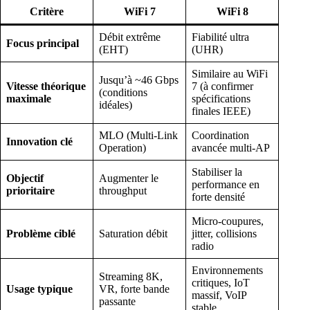
Critère
WiFi 7
WiFi 8
Débit extrême
Fiabilité ultra
Focus principal
(EHT)
(UHR)
Similaire au WiFi
Jusqu’à ~46 Gbps
Vitesse théorique
7 (à confirmer
(conditions
maximale
spécifications
idéales)
finales IEEE)
MLO (Multi-Link
Coordination
Innovation clé
Operation)
avancée multi-AP
Stabiliser la
Objectif
Augmenter le
performance en
prioritaire
throughput
forte densité
Micro-coupures,
Problème ciblé
Saturation débit
jitter, collisions
radio
Environnements
Streaming 8K,
critiques, IoT
Usage typique
VR, forte bande
massif, VoIP
passante
stable