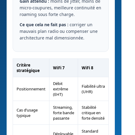
Gain attendu :
moins de jitter, moins de
micro-coupures, meilleure continuité en
roaming sous forte charge.
Ce que cela ne fait pas :
corriger un
mauvais plan radio ou compenser une
architecture mal dimensionnée.
Critère
WiFi 7
WiFi 8
stratégique
Débit
Fiabilité ultra
Positionnement
extrême
(UHR)
(EHT)
Streaming,
Stabilité
Cas d’usage
forte bande
critique en
typique
passante
forte densité
Standard
Déployable