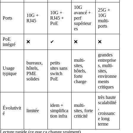
10G
25G +
10G +
avancé +
10G +
10G
Ports
RJ45 +
perf
RJ45
multi-
PoE
supérieur
ports
es
PoE
❌
✔
❌
❌
intégré
grandes
multi-
entreprise
bureaux,
petits
sites,
s, multi-
Usage
hôtels,
sites sans
hôtels,
sites,
typique
PME
switch
forte
environne
solides
PoE
charge
ments
critiques
très haute
scalabilité
idem +
multi-
Évolutivit
,
limitée
simplifica
sites, forte
é
croissanc
tion infra
criticité
e long
terme
Lecture rapide (ce que ça change vraiment)