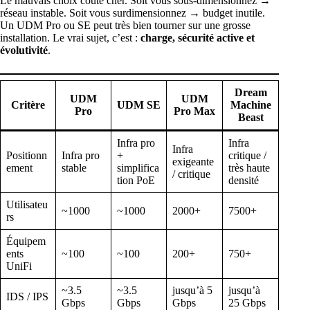
Le mauvais choix coûte cher. Soit vous sous-dimensionnez →
réseau instable. Soit vous surdimensionnez → budget inutile.
Un UDM Pro ou SE peut très bien tourner sur une grosse
installation. Le vrai sujet, c’est :
charge, sécurité active et
évolutivité
.
Dream
UDM
UDM
Critère
UDM SE
Machine
Pro
Pro Max
Beast
Infra pro
Infra
Infra
Positionn
Infra pro
+
critique /
exigeante
ement
stable
simplifica
très haute
/ critique
tion PoE
densité
Utilisateu
~1000
~1000
2000+
7500+
rs
Équipem
ents
~100
~100
200+
750+
UniFi
~3.5
~3.5
jusqu’à 5
jusqu’à
IDS / IPS
Gbps
Gbps
Gbps
25 Gbps