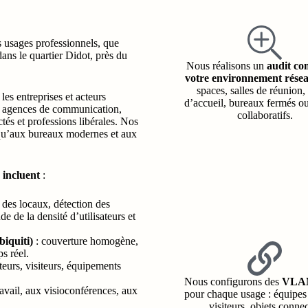
 usages professionnels, que
dans le quartier Didot, près du
Nous réalisons un
audit co
votre environnement rése
spaces, salles de réunion,
es entreprises et acteurs
d’accueil, bureaux fermés o
, agences de communication,
collaboratifs.
és et professions libérales. Nos
s qu’aux bureaux modernes et aux
 incluent
:
 des locaux, détection des
e de la densité d’utilisateurs et
biquiti)
: couverture homogène,
s réel.
teurs, visiteurs, équipements
Nous configurons des
VLAN
ravail, aux visioconférences, aux
pour chaque usage : équipes 
visiteurs, objets conne