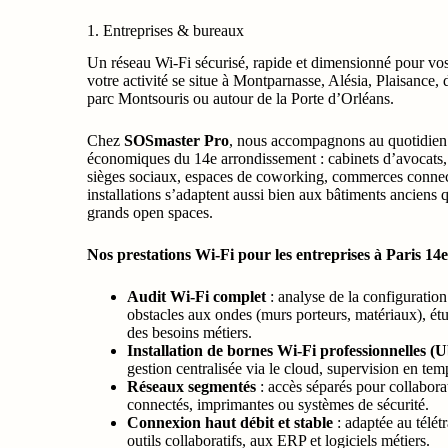
1. Entreprises & bureaux
Un réseau Wi-Fi sécurisé, rapide et dimensionné pour vos
votre activité se situe à Montparnasse, Alésia, Plaisance, 
parc Montsouris ou autour de la Porte d’Orléans.
Chez
SOSmaster Pro
, nous accompagnons au quotidien l
économiques du 14e arrondissement : cabinets d’avocats
sièges sociaux, espaces de coworking, commerces connect
installations s’adaptent aussi bien aux bâtiments ancien
grands open spaces.
Nos prestations Wi-Fi pour les entreprises à Paris 14e
Audit Wi-Fi complet
: analyse de la configuration
obstacles aux ondes (murs porteurs, matériaux), étud
des besoins métiers.
Installation de bornes Wi-Fi professionnelles (U
gestion centralisée via le cloud, supervision en temp
Réseaux segmentés
: accès séparés pour collabora
connectés, imprimantes ou systèmes de sécurité.
Connexion haut débit et stable
: adaptée au télét
outils collaboratifs, aux ERP et logiciels métiers.