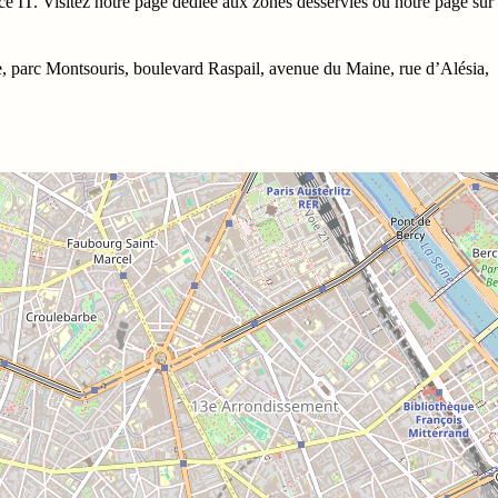
ce IT. Visitez notre
page dédiée aux zones desservies
ou notre page sur
e, parc Montsouris, boulevard Raspail, avenue du Maine, rue d’Alésia,