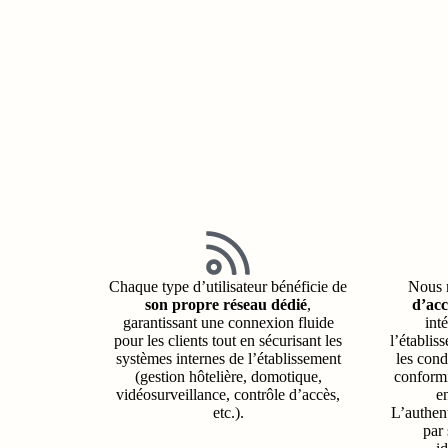
Chaque type d’utilisateur bénéficie de
Nous 
son propre réseau dédié
,
d’acc
garantissant une connexion fluide
int
pour les clients tout en sécurisant les
l’établis
systèmes internes de l’établissement
les condi
(gestion hôtelière, domotique,
conformi
vidéosurveillance, contrôle d’accès,
e
etc.).
L’authent
par