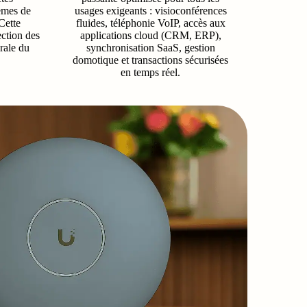
tèmes de
usages exigeants : visioconférences
Cette
fluides, téléphonie VoIP, accès aux
ection des
applications cloud (CRM, ERP),
érale du
synchronisation SaaS, gestion
domotique et transactions sécurisées
en temps réel.