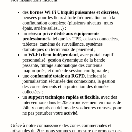
des
bornes Wi‑Fi Ubiquiti puissantes et discrètes
,
pensées pour les lieux à forte fréquentation ou à la
configuration complexe (plusieurs niveaux, murs
épais, arrière-salles…) ;
un
réseau privé dédié aux équipements
professionnels
, tel que les TPE, caisses connectées,
tablettes, caméras de surveillance, systèmes
domotiques ou terminaux de paiement ;
un
Wi‑Fi client indépendant
, avec portail captif
personnalisé, gestion dynamique de la bande
passante, filtrage automatique des contenus
inappropriés, et durée de session configurable ;
une
conformité totale au RGPD
, incluant la
journalisation sécurisée des connexions, la gestion
des consentements et la protection des données
collectées ;
un
support technique rapide et flexible
, avec des
interventions dans le 20e arrondissement en moins de
24h, y compris en dehors de vos heures creuses, pour
ne pas perturber votre activité.
Grâce à notre connaissance des zones commerciales et
artisanales du 20e, nous sommes en mesure de proposer des