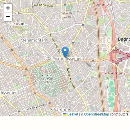
+
−
Leaflet
|
©
OpenStreetMap
contributors