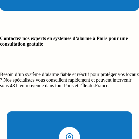
parfaitement compatible avec votre infrastructure actuelle
intégrés à vos équipements existants
opérationnel toute
l’année
– Caméras de vidéosurveillance
– Contrôles d’accès
– Systèmes domotiques
Contactez nos experts en systèmes d’alarme à Paris pour une
– Solutions de télésurveillance ou de supervision centralisée
consultation gratuite
centraliser la gestion de votre sécurité
gagner en efficacité
expérience fluide et connectée
Besoin d’un système d’alarme fiable et réactif pour protéger vos locaux
? Nos spécialistes vous conseillent rapidement et peuvent intervenir
sous 48 h en moyenne dans tout Paris et l’Île-de-France.