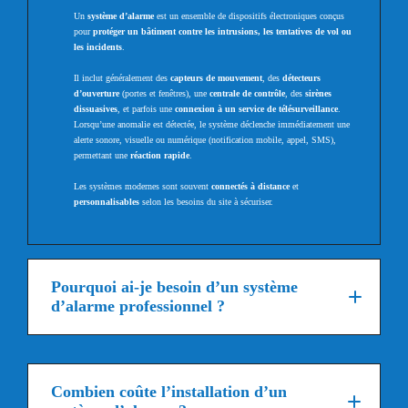
Un
système d’alarme
est un ensemble de dispositifs électroniques conçus
pour
protéger un bâtiment contre les intrusions, les tentatives de vol ou
les incidents
.
Il inclut généralement des
capteurs de mouvement
, des
détecteurs
d’ouverture
(portes et fenêtres), une
centrale de contrôle
, des
sirènes
dissuasives
, et parfois une
connexion à un service de télésurveillance
.
Lorsqu’une anomalie est détectée, le système déclenche immédiatement une
alerte sonore, visuelle ou numérique (notification mobile, appel, SMS),
permettant une
réaction rapide
.
Les systèmes modernes sont souvent
connectés à distance
et
personnalisables
selon les besoins du site à sécuriser.
Pourquoi ai-je besoin d’un système
d’alarme professionnel ?
système d’alarme professionnel
sécurité
complète et fiable
Combien coûte l’installation d’un