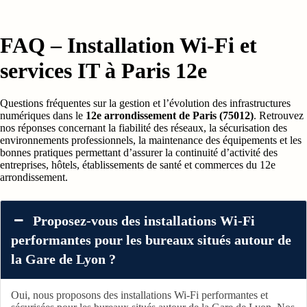
hôtel
à
Paris
FAQ – Installation Wi-Fi et
?
Étude
services IT à Paris 12e
de
cas
d’un
Questions fréquentes sur la gestion et l’évolution des infrastructures
déploiement
numériques dans le
12e arrondissement de Paris (75012)
. Retrouvez
complet
de
nos réponses concernant la fiabilité des réseaux, la sécurisation des
vidéosurveillance
environnements professionnels, la maintenance des équipements et les
dans
bonnes pratiques permettant d’assurer la continuité d’activité des
un
entreprises, hôtels, établissements de santé et commerces du 12e
hôtel
arrondissement.
3
étoiles
Proposez-vous des installations Wi-Fi
performantes pour les bureaux situés autour de
la Gare de Lyon ?
Oui, nous proposons des installations Wi-Fi performantes et