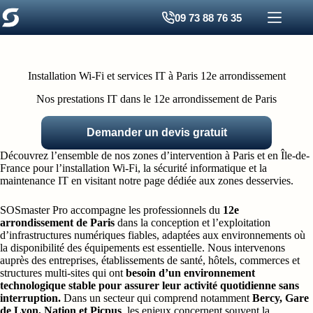
Passer
09 73 88 76 35
au
contenu
Installation Wi-Fi et services IT à Paris 12e arrondissement
Nos prestations IT dans le 12e arrondissement de Paris
Demander un devis gratuit
Découvrez l’ensemble de nos zones d’intervention à Paris et en Île-de-
France pour l’installation Wi-Fi, la sécurité informatique et la
maintenance IT en visitant notre
page dédiée aux zones desservies
.
SOSmaster Pro accompagne les professionnels du
12e
arrondissement de Paris
dans la conception et l’exploitation
d’infrastructures numériques fiables, adaptées aux environnements où
la disponibilité des équipements est essentielle. Nous intervenons
auprès des entreprises, établissements de santé, hôtels, commerces et
structures multi-sites qui ont
besoin d’un environnement
technologique stable pour assurer leur activité quotidienne sans
interruption.
Dans un secteur qui comprend notamment
Bercy, Gare
de Lyon, Nation et Picpus
, les enjeux concernent souvent la